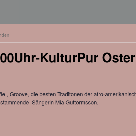
unden.
.00Uhr-KulturPur Oste
ffle , Groove, die besten Traditonen der afro-amerikanis
n stammende Sängerin Mia Guttormsson.