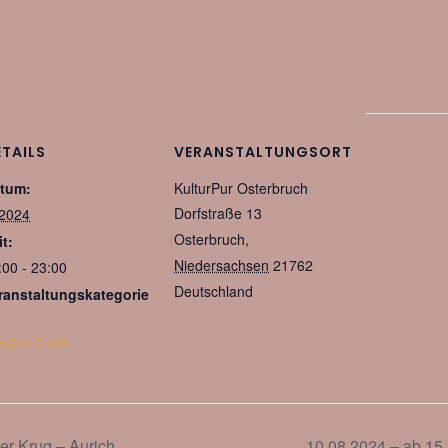
ETAILS
VERANSTALTUNGSORT
tum:
KulturPur Osterbruch
Dorfstraße 13
 2024
Osterbruch
,
it:
Niedersachsen
21762
:00 - 23:00
Deutschland
ranstaltungskategorie
odoo Child
er Krug – Aurich
10.08.2024 – ab 15