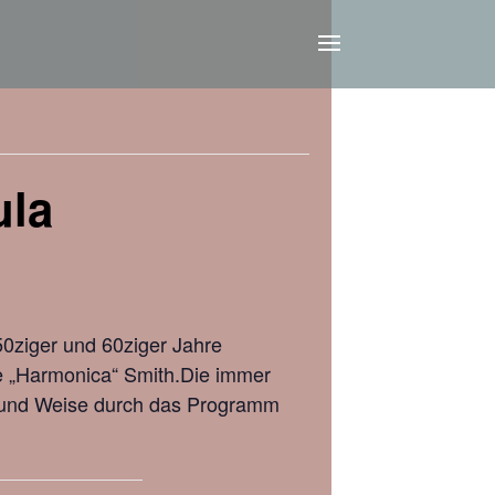
ula
0ziger und 60ziger Jahre
ge „Harmonica“ Smith.Die immer
t und Weise durch das Programm