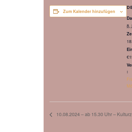
D
Zum Kalender hinzufügen
Da
8,
Ze
18
Ein
€1
Ve
:
Fr
Mö
10.08.2024 – ab 15.30 Uhr – Kultur