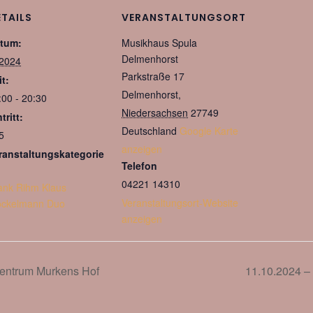
ETAILS
VERANSTALTUNGSORT
tum:
Musikhaus Spula
Delmenhorst
 2024
Parkstraße 17
it:
Delmenhorst
,
:00 - 20:30
Niedersachsen
27749
tritt:
Deutschland
Google Karte
5
anzeigen
ranstaltungskategorie
Telefon
04221 14310
ank Rihm Klaus
Veranstaltungsort-Website
ckelmann Duo
anzeigen
zentrum Murkens Hof
11.10.2024 –