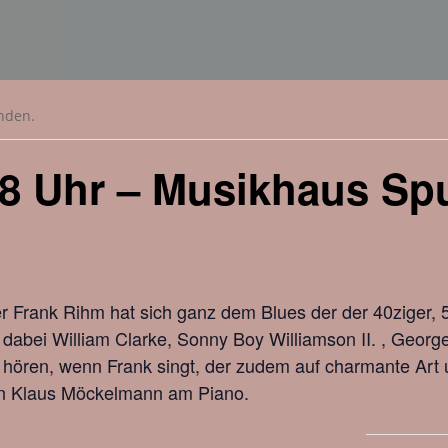
unden.
18 Uhr – Musikhaus Sp
Frank Rihm hat sich ganz dem Blues der der 40ziger, 5
d dabei William Clarke, Sonny Boy Williamson II. , Geor
u hören, wenn Frank singt, der zudem auf charmante Ar
von Klaus Möckelmann am Piano.